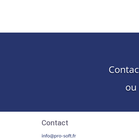
Contac
ou
Contact
info@pro-soft.fr