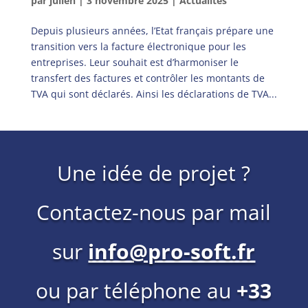
par
julien
|
3 novembre 2025
|
Actualités
Depuis plusieurs années, l’Etat français prépare une
transition vers la facture électronique pour les
entreprises. Leur souhait est d’harmoniser le
transfert des factures et contrôler les montants de
TVA qui sont déclarés. Ainsi les déclarations de TVA...
Une idée de projet ?
Contactez-nous par mail
sur
info@pro-soft.fr
ou par téléphone au
+33