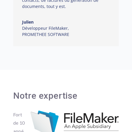
contacts, de factures ou génération de
documents, tout y est.
Julien
Développeur FileMaker
,
PROMETHEE SOFTWARE
Notre expertise
Fort
de 10
anné