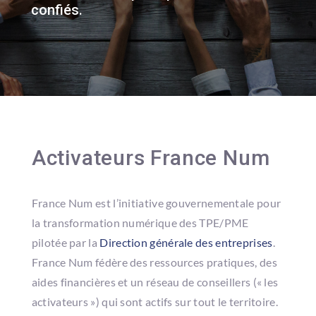
confiés
.
Activateurs France Num
France Num est l’initiative gouvernementale pour
la transformation numérique des TPE/PME
pilotée par la
Direction générale des entreprises
.
France Num fédère des ressources pratiques, des
aides financières et un réseau de conseillers (« les
activateurs ») qui sont actifs sur tout le territoire.