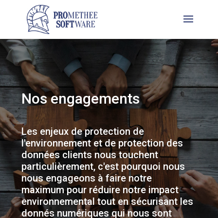
Nos engagements
Les
enjeux
de
protection
de
l
'
environnement
et
de
protection
des
données
clients
nous
touchent
particulièrement
,
c
'
est
pourquoi
nous
nous
engageons
à
faire
notre
maximum
pour
réduire
notre
impact
environnemental
tout
en
sécurisant
les
donnés numériques
qui
nous
sont