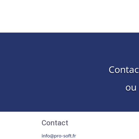
Contac
ou
Contact
info@pro-soft.fr