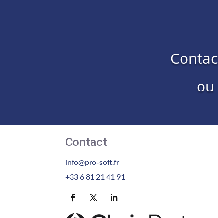
Contac
ou
Contact
info@pro-soft.fr
+33 6 81 21 41 91