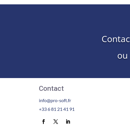
Contac
ou
Contact
info@pro-soft.fr
+33 6 81 21 41 91