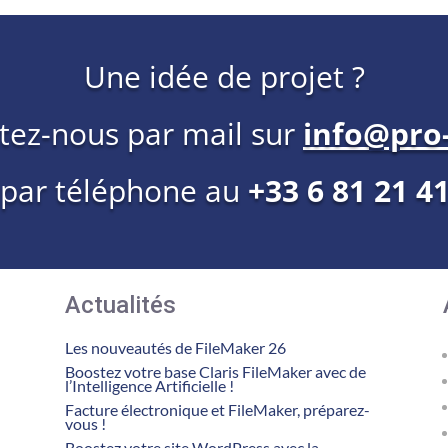
Une idée de projet ?
tez-nous par mail sur
info@pro-
 par téléphone au
+33 6 81 21 4
Actualités
Les nouveautés de FileMaker 26
Boostez votre base Claris FileMaker avec de
l’Intelligence Artificielle !
Facture électronique et FileMaker, préparez-
vous !
Boostez votre site WordPress avec la