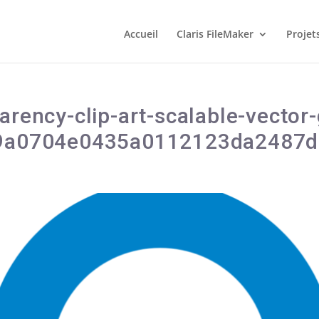
Accueil
Claris FileMaker
Projet
arency-clip-art-scalable-vector
a49a0704e0435a0112123da2487d