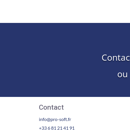
Contac
ou
Contact
info@pro-soft.fr
+33 6 81 21 41 91