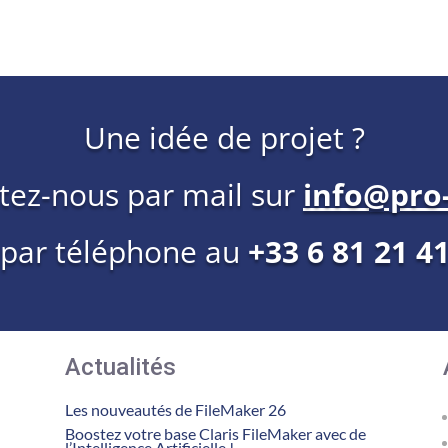
Une idée de projet ?
tez-nous par mail sur
info@pro-
 par téléphone au
+33 6 81 21 4
Actualités
Les nouveautés de FileMaker 26
Boostez votre base Claris FileMaker avec de
l’Intelligence Artificielle !