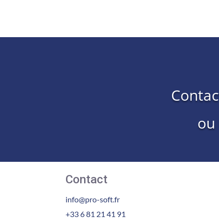
Contac
ou
Contact
info@pro-soft.fr
+33 6 81 21 41 91