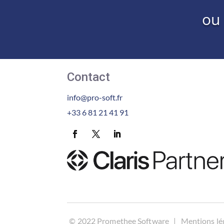
ou
Contact
info@pro-soft.fr
+33 6 81 21 41 91
©
2022 Promethee Software |
Mentions lé