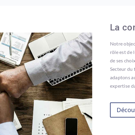
La co
Notre objec
rôle est de 
de ses choix
Secteur du 
adaptons au
expertise d
Découv