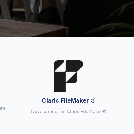
Claris FileMaker ®
ure
Développeur en Claris FileMaker
®