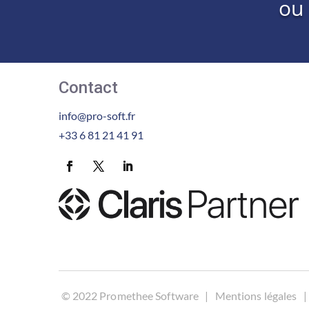
ou
Contact
info@pro-soft.fr
+33 6 81 21 41 91
©
2022 Promethee Software |
Mentions légales