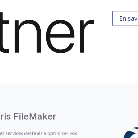
En sav
aris FileMaker
 services destinés à optimiser vos