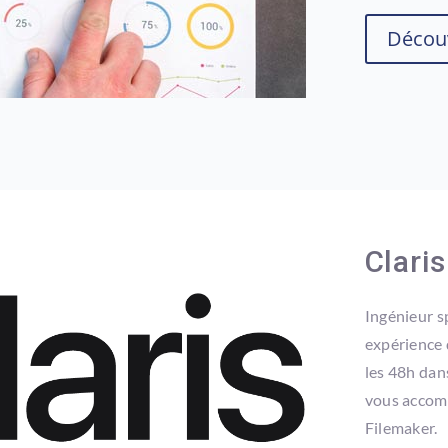
Découv
Clari
Ingénieur s
expérience 
les 48h dan
vous accomp
Filemaker.