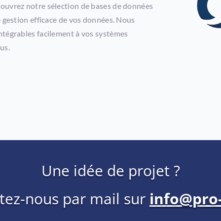
couvrez notre sélection de bases de données
e gestion efficace de vos données. Nous
ntégrables facilement à vos systèmes
us.
Une idée de projet ?
tez-nous par mail sur
info@pro-